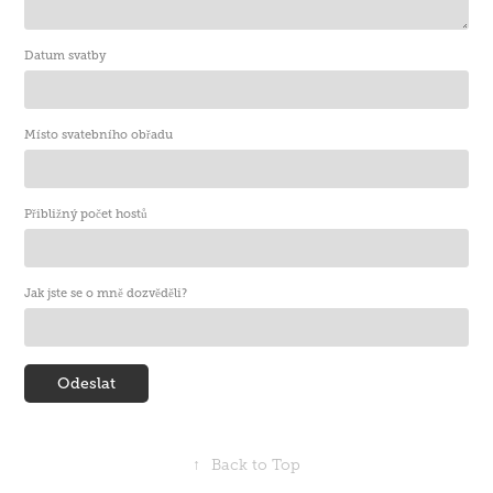
Datum svatby
Místo svatebního obřadu
Přibližný počet hostů
Jak jste se o mně dozvěděli?
Odeslat
↑
Back to Top